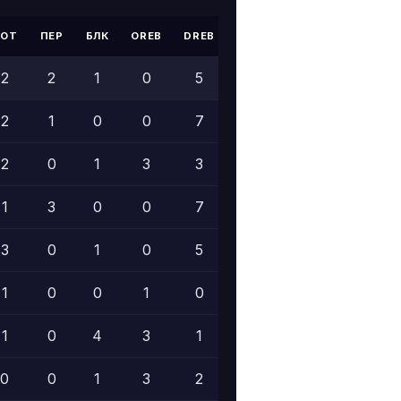
ПОТ
ПЕР
БЛК
OREB
DREB
PF
+/-
2
2
1
0
5
2
+17
2
1
0
0
7
2
+29
2
0
1
3
3
2
+16
1
3
0
0
7
2
+30
3
0
1
0
5
6
+25
1
0
0
1
0
2
+4
1
0
4
3
1
3
+16
0
0
1
3
2
5
+9