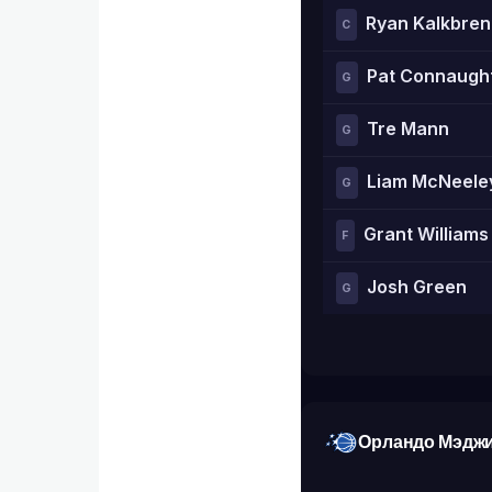
Ryan Kalkbren
C
Pat Connaugh
G
Tre Mann
G
Liam McNeele
G
Grant Williams
F
Josh Green
G
Орландо Мэдж