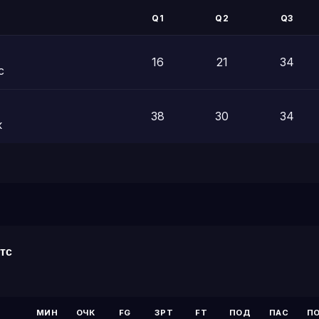
Q1
Q2
Q3
16
21
34
с
38
30
34
к
тс
МИН
ОЧК
FG
3PT
FT
ПОД
ПАС
П