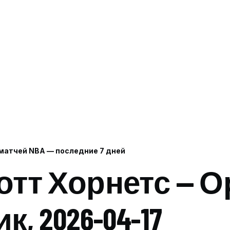
матчей NBA — последние 7 дней
тт Хорнетс — 
и
, 2026-04-17