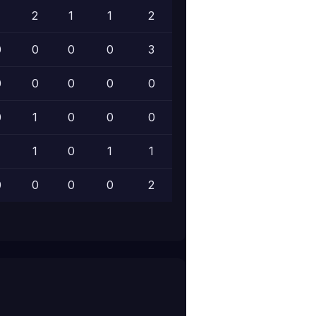
1
2
1
1
2
3
-6
0
0
0
0
3
0
+1
0
0
0
0
0
0
-1
0
1
0
0
0
0
+1
1
1
0
1
1
3
-10
0
0
0
0
2
2
-5