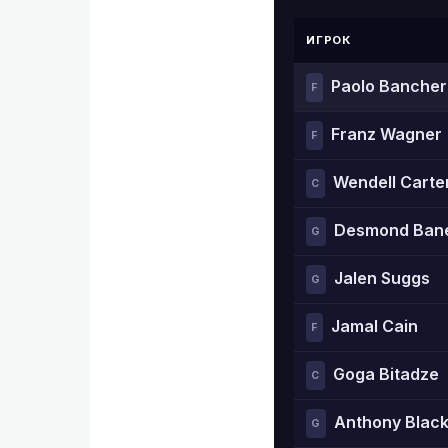
ИГРОК
Paolo Bancher
F
Franz Wagner
F
Wendell Carter
C
Desmond Ban
G
Jalen Suggs
G
Jamal Cain
F
Goga Bitadze
C
Anthony Blac
G