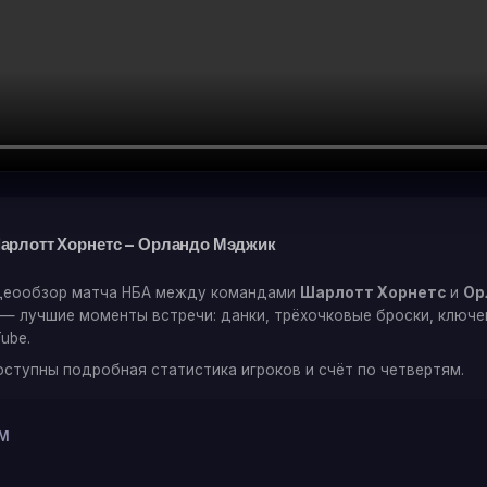
арлотт Хорнетс — Орландо Мэджик
деообзор матча НБА между командами
Шарлотт Хорнетс
и
Ор
е — лучшие моменты встречи: данки, трёхочковые броски, ключ
ube.
оступны подробная статистика игроков и счёт по четвертям.
М