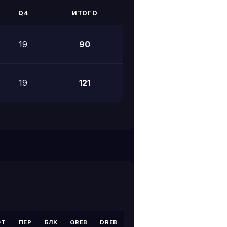
Q4
ИТОГО
19
90
19
121
ОТ
ПЕР
БЛК
OREB
DREB
PF
+/-