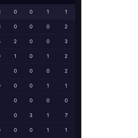
3
0
0
1
1
4
-9
3
0
0
0
2
3
-29
5
2
0
0
3
4
-24
0
1
0
1
2
3
-26
1
0
0
0
2
3
-17
0
0
0
1
1
1
+2
1
0
0
0
0
4
-11
1
0
3
1
7
3
-20
0
0
0
1
1
0
-1