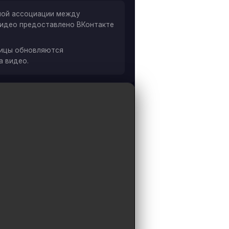
ной ассоциации между
 Видео предоставлено ВКонтакте
ницы обновляются
а видео.