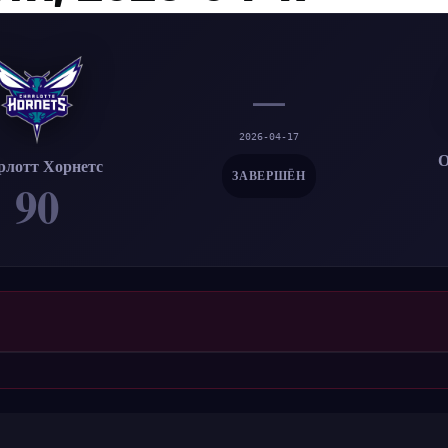
—
2026-04-17
О
лотт Хорнетс
ЗАВЕРШЁН
90