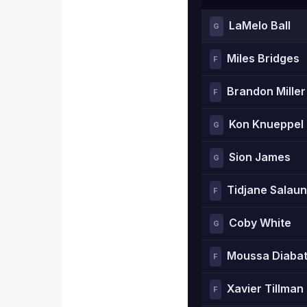
LaMelo Ball
G
Miles Bridges
F
Brandon Miller
F
Kon Knueppel
G
Sion James
G
Tidjane Salaun
F
Coby White
G
Moussa Diaba
F
Xavier Tillman
F