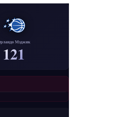
рландо Мэджик
121