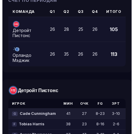
СЧЁТ ПО ПЕРИОДАМ
КОМАНДА
Q1
Q2
Q3
Q4
ИТОГО
105
26
28
25
26
Детройт
Пистонс
113
26
35
26
26
Орландо
Мэджик
Детройт Пистонс
ИГРОК
МИН
ОЧК
FG
3PT
FT
Cade Cunningham
41
27
8-23
3-10
8-9
G
Tobias Harris
38
23
8-16
2-6
5-5
F