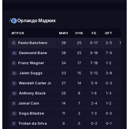
Орландо Мэджик
ИГРОК
МИН
ОЧК
FG
3PT
FT
Paolo Banchero
38
25
6-17
2-5
11-14
F
Desmond Bane
38
25
9-18
7-9
0-0
G
Franz Wagner
34
17
7-18
1-2
2-2
F
Jalen Suggs
33
15
5-12
3-8
2-2
G
Wendell Carter Jr.
37
14
5-9
0-3
4-5
C
Anthony Black
26
8
1-6
1-3
5-8
G
Jamal Cain
14
7
2-4
1-2
2-2
F
Goga Bitadze
11
2
1-3
0-0
0-0
C
Tristan da Silva
9
0
0-2
0-1
0-0
F