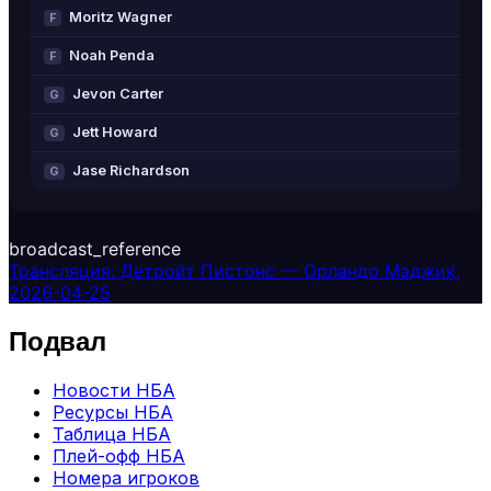
Moritz Wagner
F
Noah Penda
F
Jevon Carter
G
Jett Howard
G
Jase Richardson
G
broadcast_reference
Трансляция: Детройт Пистонс — Орландо Мэджик,
2026-04-25
Подвал
Новости НБА
Ресурсы НБА
Таблица НБА
Плей-офф НБА
Номера игроков