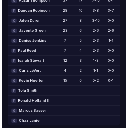
Ausar Thompson
37
17
7-10
0-1
3-5
G
Duncan Robinson
28
10
3-8
3-7
1-1
F
Jalen Duren
27
8
3-10
0-0
2-2
C
Javonte Green
23
6
2-6
2-6
0-0
G
Daniss Jenkins
7
5
2-3
1-1
0-0
G
Paul Reed
7
4
2-3
0-0
0-0
F
Isaiah Stewart
12
3
1-3
0-0
1-2
F
Caris LeVert
4
2
1-1
0-0
0-0
G
Kevin Huerter
15
0
0-2
0-1
0-0
G
Tolu Smith
F
Ronald Holland II
F
Marcus Sasser
G
Chaz Lanier
G