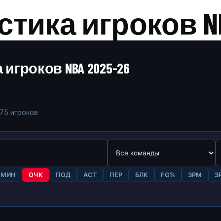
тика игроков NB
игроков NBA 2025-26
575 игроков
МИН
ОЧК
ПОД
АСТ
ПЕР
БЛК
FG%
3PM
3