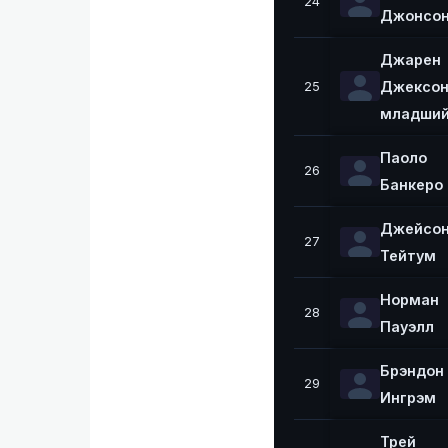
24
Джонсо
Джарен
Джексон
25
младши
Паоло
26
Банкеро
Джейсо
27
Тейтум
Норман
28
Пауэлл
Брэндон
29
Ингрэм
Трей