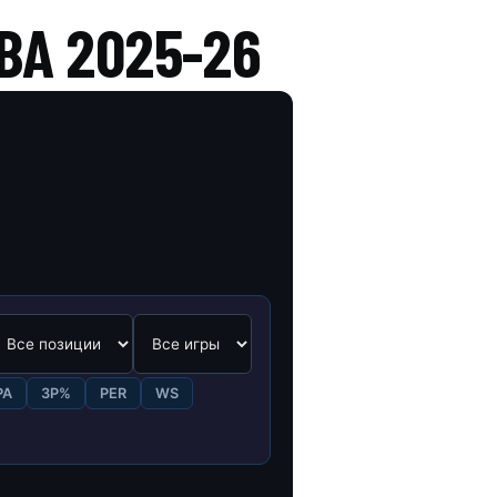
A 2025-26
PA
3P%
PER
WS