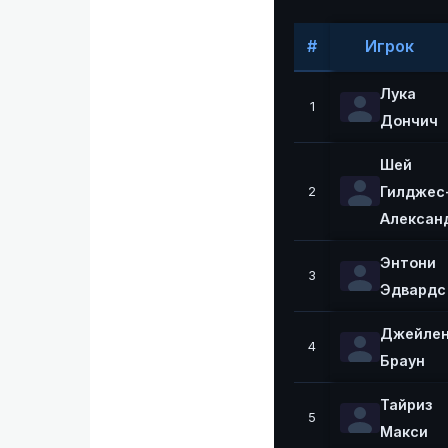
#
Игрок
Лука
1
Дончич
Шей
Гилджес
2
Алексан
Энтони
3
Эдвардс
Джейле
4
Браун
Тайриз
5
Макси