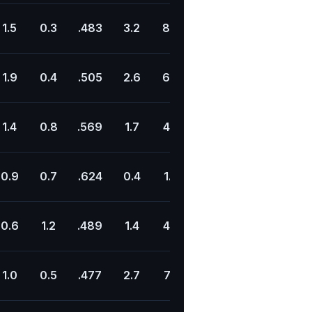
1.5
0.3
.483
3.2
8.8
.364
22.9
8.2
1.9
0.4
.505
2.6
6.8
.387
27.9
9.2
1.4
0.8
.569
1.7
4.5
.380
32.3
14.9
0.9
0.7
.624
0.4
1.3
.333
32.6
5.0
0.6
1.2
.489
1.4
4.2
.333
24.7
4.1
1.0
0.5
.477
2.7
7.7
.355
21.1
3.5