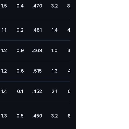
1.5
0.4
.470
3.2
8.6
.379
18.3
6.0
1.1
0.2
.481
1.4
4.4
.315
18.4
7.4
1.2
0.9
.468
1.0
3.5
.295
17.9
3.8
1.2
0.6
.515
1.3
4.1
.317
20.8
5.4
1.4
0.1
.452
2.1
6.1
.337
15.3
1.3
1.3
0.5
.459
3.2
8.1
.399
16.5
6.3