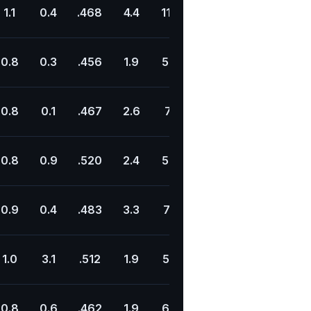
1.1
0.4
.468
4.4
11.3
.393
22.6
4.1
0.8
0.3
.456
1.9
5.8
.330
20.4
6.5
0.8
0.1
.467
2.6
7.1
.369
20.1
8.8
0.8
0.9
.520
2.4
5.8
.413
21.1
10.7
0.9
0.4
.483
3.3
7.5
.435
21.8
9.5
1.0
3.1
.512
1.9
5.5
.349
29.9
10.0
0.8
0.6
.462
1.9
6.0
.318
20.3
7.0