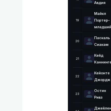
Авдия
Майкл
Портер-
19
младши
Паскаль
20
Сиакам
Кейд
21
Каннинг
Кейонте
22
Джордж
Остин
23
Ривз
Джейле