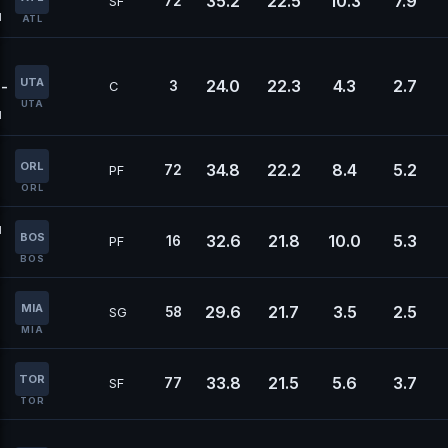
35.2
22.5
10.3
7.9
72
SF
н
ATL
UTA
24.0
22.3
4.3
2.7
-
3
C
UTA
й
ORL
34.8
22.2
8.4
5.2
72
PF
ORL
н
BOS
32.6
21.8
10.0
5.3
16
PF
BOS
MIA
29.6
21.7
3.5
2.5
58
SG
MIA
TOR
33.8
21.5
5.6
3.7
77
SF
TOR