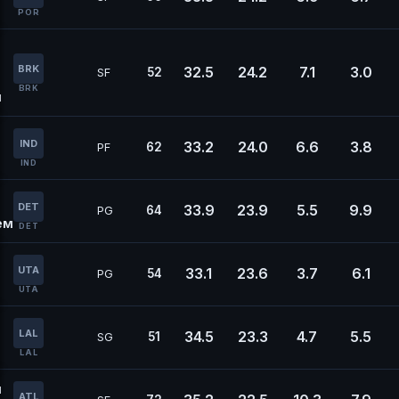
POR
BRK
32.5
24.2
7.1
3.0
52
SF
BRK
й
IND
33.2
24.0
6.6
3.8
62
PF
IND
DET
33.9
23.9
5.5
9.9
64
PG
ем
DET
UTA
33.1
23.6
3.7
6.1
54
PG
UTA
LAL
34.5
23.3
4.7
5.5
51
SG
LAL
н
ATL