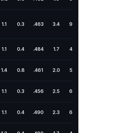
1.1
0.3
.463
3.4
9.3
.363
19.9
2.9
1.1
0.4
.484
1.7
4.7
.358
18.6
2.6
1.4
0.8
.461
2.0
5.7
.342
21.6
7.9
1.1
0.3
.456
2.5
6.7
.371
18.5
3.3
1.1
0.4
.490
2.3
6.4
.360
20.2
5.6