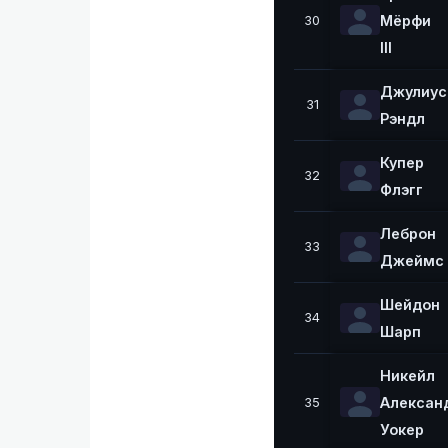
Мёрфи
30
III
Джулиус
31
Рэндл
Купер
32
Флэгг
Леброн
33
Джеймс
Шейдон
34
Шарп
Никейл
Алексан
35
Уокер