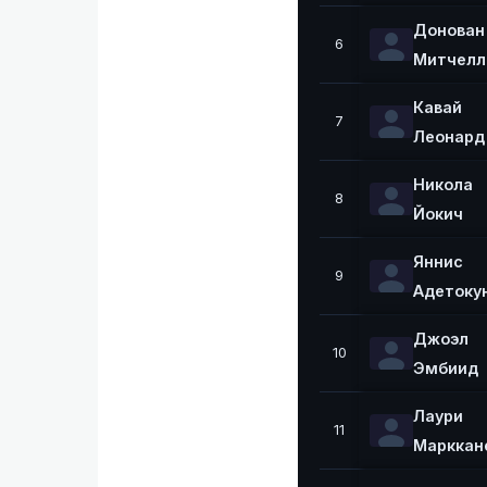
Донован
6
Митчелл
Кавай
7
Леонард
Никола
8
Йокич
Яннис
9
Адетоку
Джоэл
10
Эмбиид
Лаури
11
Марккан