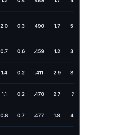
1.2
0.4
.489
1.7
4.7
.352
20.4
7.5
2.0
0.3
.490
1.7
5.0
.333
23.2
0.1
0.7
0.6
.459
1.2
3.8
.305
17.6
5.0
1.4
0.2
.411
2.9
8.9
.329
20.3
1.6
1.1
0.2
.470
2.7
7.1
.380
17.5
4.0
0.8
0.7
.477
1.8
4.6
.382
16.3
4.6