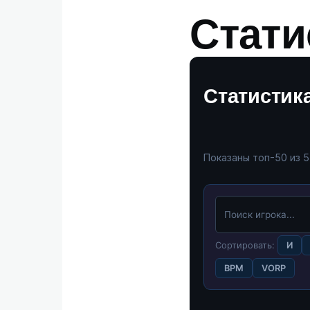
Статис
Статистика 
Показаны топ-50 из 
Сортировать:
И
BPM
VORP