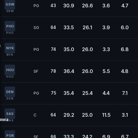
GSW
30.9
26.6
3.6
4.7
43
PG
GSW
PHO
33.5
26.1
3.9
6.0
64
SG
PHO
н
NYK
35.0
26.0
3.3
6.8
74
PG
NYK
HOU
36.4
26.0
5.5
4.8
78
SF
HOU
DEN
35.4
25.4
4.4
7.1
75
PG
DEN
SAS
29.2
25.0
11.5
3.1
64
C
яма
SAS
POR
33.3
24.2
6.9
6.7
66
SF