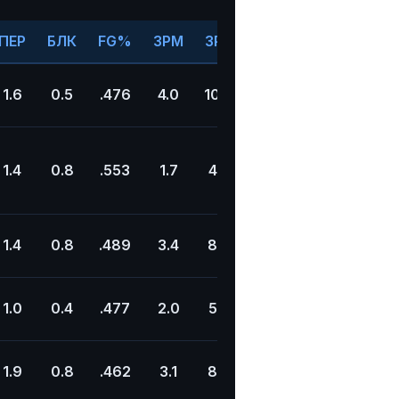
ПЕР
БЛК
FG%
3PM
3PA
3P%
PER
WS
1.6
0.5
.476
4.0
10.8
.366
27.9
9.5
1.4
0.8
.553
1.7
4.4
.386
30.8
15.2
1.4
0.8
.489
3.4
8.4
.399
21.8
6.5
1.0
0.4
.477
2.0
5.7
.347
22.0
6.9
1.9
0.8
.462
3.1
8.6
.367
21.9
8.7