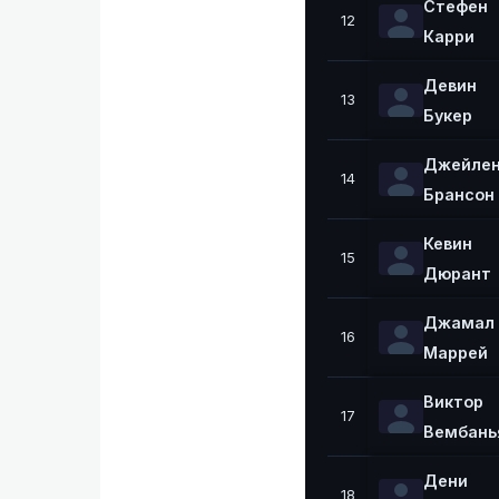
Стефен
12
Карри
Девин
13
Букер
Джейле
14
Брансон
Кевин
15
Дюрант
Джамал
16
Маррей
Виктор
17
Вембань
Дени
18